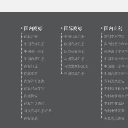
国内商标
国际商标
国内专利
商标注册
美国商标注册
发明专利申请
中国香港注册
欧洲商标注册
实用新型专利申
中国澳门注册
欧盟商标注册
外观设计专利申
中国台湾注册
非洲商标注册
中国香港专利申
商标转让
马德里商标注册
中国澳门专利申
商标变更
亚洲商标注册
中国台湾专利申
商标许可备案
专利无效宣告
商标驳回复审
专利权评价报告
商标异议
专利著录项目变
商标异议答辩
专利年费缴纳
补发商标注册证书
专利申请复审
商标续展
审查意见答复