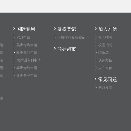
国际专利
版权登记
加入方信
PCT申请
一般作品版权登记
社会招聘
请
美洲专利申请
校园招聘
商标超市
请
欧洲专利申请
印象墙
请
大洋洲专利申请
认识方信
请
非洲专利申请
人在方信
请
亚洲专利申请
常见问题
索取发票
更